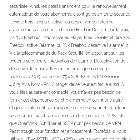
sécurisée. Ainsi, les détails financiers pour le renouvellement
automatique de votre abonnement sont gérés en toute sécurité.
Il existe trois façons d'activer ou désactiver son alarme
associée au pack sécurité de votre Freebox Delta. 1. Par la voix,
via "Ok Freebox" : s'adresser au Player Free Devialet et dire "Ok
Freebox, active l'alarme" ou "Ok Freebox, désactive l'alarme". 2.
Via la télécommande du Pack Sécurité, en appuyant sur les
boutons supérieurs. : Activation de l'alarme: Désactivation de l
désactiver le renouvellement automatique nordvpn. 1
septembre 2019 par admin 75% SUR NORDVPN ⭐⭐⭐⭐⭐
4.6/5 Avis NordVPN. Changer de serveur est facile aussi. Si
vous êtes auparavant connecté, vous n’avez pas besoin de
fermer cet dépendance de être à même en ouvrir une autre.
Cliquez facilement sur n’importe ce que serveur et l’acheteur
se déconnectera et se reconnectera Les protocoles VPN tels
que OpenVPN, SoftEther et SSTP n’ont pas besoin de VPN
Passthrough pour fonctionner efficacement. Toutefois, si vous
utilisez IKEv2, PPTP, L2TP ou IPSec, vous devez activer le relais