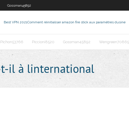
Gossman45892
Best VPN 2021
Comment réinitialiser amazon fire stick aux paramètres dusine
Pichon53766
Piccioni8520
Gossman45892
Wengreen70865
-il à linternational