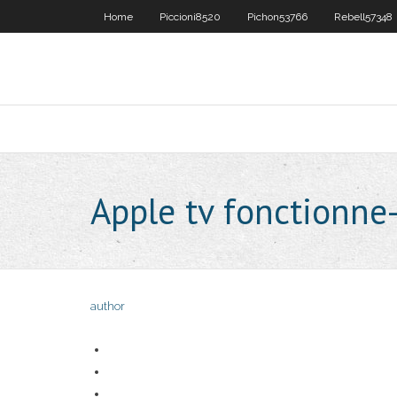
Home
Piccioni8520
Pichon53766
Rebell57348
Apple tv fonctionne-t
author