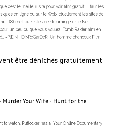
’est le meilleur site pour voir film gratuit. Il faut les
usiques en ligne ou sur le Web. ctuellement les sites de
uit (8) meilleurs sites de streaming sur le Net.
r pour un peu ou que vous voulez. Tomb Raider film en
imité.. ~PlEiN.HD!>ReGarDeR! Un homme chanceux Film
uvent être dénichés gratuitement
o Murder Your Wife · Hunt for the
want to watch. Putlocker has a Your Online Documentary