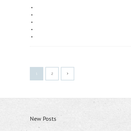
1
2
New Posts