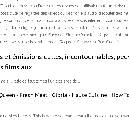
u bien en version Français. Les revues des utilisateurs forums disent que c
 possibilité de regarder des vidéos ou des fichiers audio, d’écouter des m
ligne sont nombreux, mais nous avons récolté spécialement pour vous les h
 regarder en ligne gratuitement, vous devez obtenir l'ecran du televiseu
e de Films streaming qui diffuse des Stream Complet HD gratuit et ill
r pour vous inscrire gratuitement. Regarder Stir avec 1080p Qualité.
es et émissions cultes, incontournables, pe
s films aux
is il reste de tout temps l'un des sites de …
ueen · Fresh Meat · Gloria · Haute Cuisine · How T
aming sites there is. This is where you can stream the movies that you 