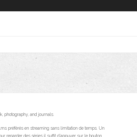
k, photography, and journals.
ilms préférés en streaming sans limitation de temps. Un
our regarder des séries il suffit d’appuyer sur le bouton