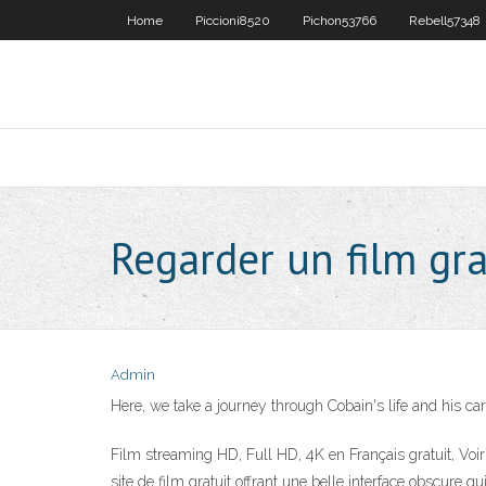
Home
Piccioni8520
Pichon53766
Rebell57348
Regarder un film gra
Admin
Here, we take a journey through Cobain's life and his ca
Film streaming HD, Full HD, 4K en Français gratuit, Voi
site de film gratuit offrant une belle interface obscure q