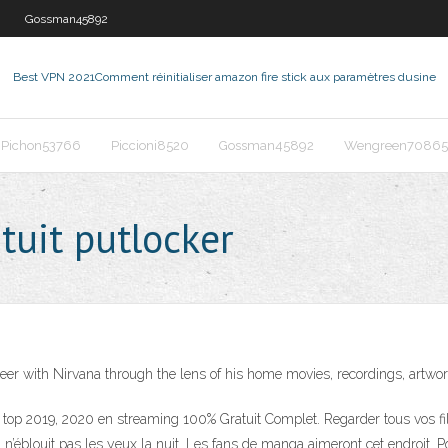
Gossman45892
Best VPN 2021
Comment réinitialiser amazon fire stick aux paramètres dusine
Pichon53766
Piccioni8520
Gossman45892
Wengreen70865
tuit putlocker
reer with Nirvana through the lens of his home movies, recordings, artwor
r top 2019, 2020 en streaming 100% Gratuit Complet. Regarder tous vos f
ui n’éblouit pas les yeux la nuit. Les fans de manga aimeront cet endroit. P