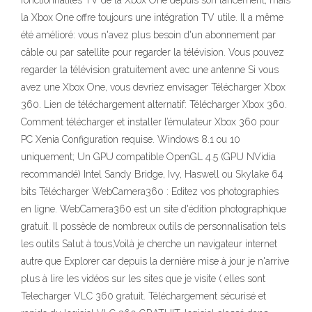
fonctionnalités TV de la Xbox One depuis son lancement, mais
la Xbox One offre toujours une intégration TV utile. Il a même
été amélioré: vous n'avez plus besoin d'un abonnement par
câble ou par satellite pour regarder la télévision. Vous pouvez
regarder la télévision gratuitement avec une antenne Si vous
avez une Xbox One, vous devriez envisager Télécharger Xbox
360. Lien de téléchargement alternatif: Télécharger Xbox 360.
Comment télécharger et installer l’émulateur Xbox 360 pour
PC Xenia Configuration requise. Windows 8.1 ou 10
uniquement; Un GPU compatible OpenGL 4.5 (GPU NVidia
recommandé) Intel Sandy Bridge, Ivy, Haswell ou Skylake 64
bits Télécharger WebCamera360 : Editez vos photographies
en ligne. WebCamera360 est un site d'édition photographique
gratuit. Il possède de nombreux outils de personnalisation tels
les outils Salut à tous,Voilà je cherche un navigateur internet
autre que Explorer car depuis la dernière mise à jour je n'arrive
plus à lire les vidéos sur les sites que je visite ( elles sont
Telecharger VLC 360 gratuit. Téléchargement sécurisé et