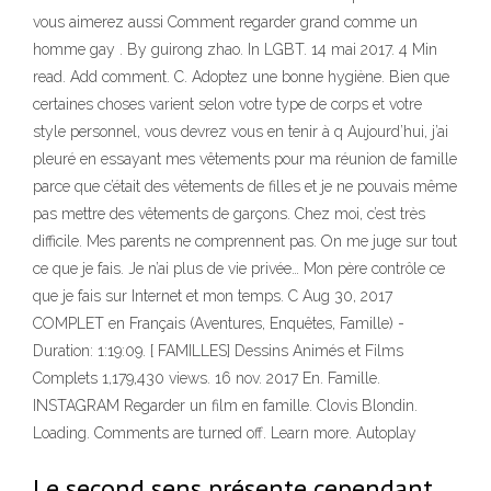
vous aimerez aussi Comment regarder grand comme un
homme gay . By guirong zhao. In LGBT. 14 mai 2017. 4 Min
read. Add comment. C. Adoptez une bonne hygiène. Bien que
certaines choses varient selon votre type de corps et votre
style personnel, vous devrez vous en tenir à q Aujourd’hui, j’ai
pleuré en essayant mes vêtements pour ma réunion de famille
parce que c’était des vêtements de filles et je ne pouvais même
pas mettre des vêtements de garçons. Chez moi, c’est très
difficile. Mes parents ne comprennent pas. On me juge sur tout
ce que je fais. Je n’ai plus de vie privée… Mon père contrôle ce
que je fais sur Internet et mon temps. C Aug 30, 2017
COMPLET en Français (Aventures, Enquêtes, Famille) -
Duration: 1:19:09. [ FAMILLES] Dessins Animés et Films
Complets 1,179,430 views. 16 nov. 2017 En. Famille.
INSTAGRAM Regarder un film en famille. Clovis Blondin.
Loading. Comments are turned off. Learn more. Autoplay
Le second sens présente cependant